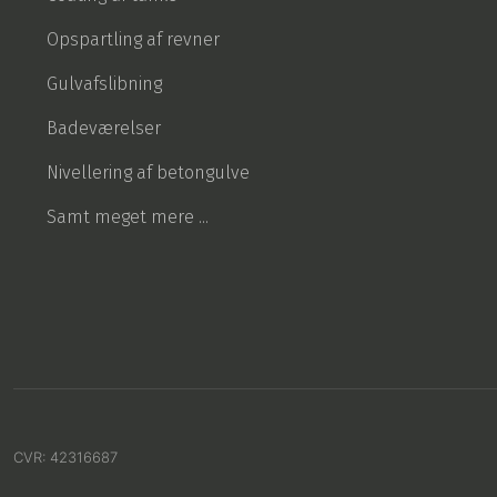
Opspartling af revner
Gulvafslibning
Badeværelser
Nivellering af betongulve
Samt meget mere ...
CVR​: 42316687