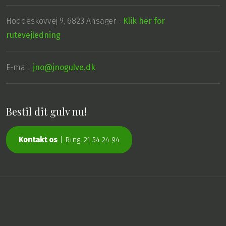
Hoddeskovvej 9, 6823 Ansager -
Klik her for
rutevejledning
E-mail:
jno@jnogulve.dk
Bestil dit gulv nu!
Kontakt os
| Ring: 21 54 24 94