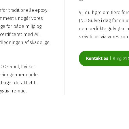
mfor traditionelle epoxy-
Vil du høre om flere for
fremmest undgår vores
JNO Gulve i dag for en 
ge for både miljø og
den perfekte gulvløsning 
ertificeret med M1,
skriv til os via vores ko
udledningen af skadelige
Kontakt os
| Ring: 21 
CO-label, hvilket
terier gennem hele
rager du aktivt til
gtig fremtid.