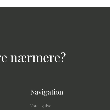
øre nærmere?
Navigation
Vores gulve​