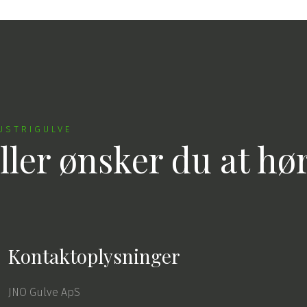
USTRIGULVE
ller ​ønsker du at h
Kontakt​oplysninger
JNO Gulve ApS