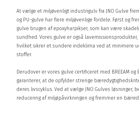
At vælge et miljøvenligt industrigulv fra JNO Gulve fre
og PU-gulve har flere miljøvenlige fordele. Først og 
gulve brugen af epoxyharpikser, som kan være skadeli
sundhed. Vores gulve er også lavemissionsprodukter, c
hvilket sikrer et sundere indeklima ved at minimere 
stoffer.
Derudover er vores gulve certificeret med BREEAM og E
garanterer, at de opfylder strenge bæredygtighedskri
deres livscyklus. Ved at vælge JNO Gulves løsninger, bid
reducering af miljøpåvirkningen og fremmer en bæredy