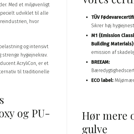
er. Med et miljøvenligt
pecielt udviklet til alle
TÜV Fødevarecertifi
reindustrien, hvor
​Sikrer høj hygiejne
M1 (Emission Classi
Building Materials)
belastning og intensivt
emission af skadelig
og strenge hygiejnekrav.
BREEAM:
ducent AcryliCon, er et
Bæredygtighedscertif
rnativ til traditionelle
ECO label:
Miljømær
s
poxy og PU-
Hør mere o
gulve