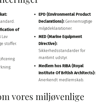
kat:
EPD (Environmental Product
standard.
Declarations):
Gennemsigtige
miljødeklarationer.
fication of
:
Lav
MED (Marine Equipment
e stoffer.
Directive):
Sikkerhedsstandarder for
maritimt udstyr.
icering.​
Medlem hos RIBA (Royal
kning.
Institute Of British Architects):
Anerkendt medlemskab.​
m vores miljøvenlige