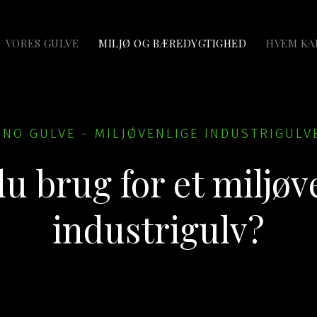
VORES GULVE
MILJØ OG BÆREDYGTIGHED
HVEM KA
JNO GULVE - MILJØVENLIGE INDUSTRIGULV
u brug for et miljøv
industrigulv?